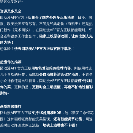
啥这么受欢迎~
资源又多又全
囧动漫APP官方正版
集合了国内外超多正版动漫
，日漫、国
漫、欧美漫画应有尽有。不管是经典老番《海贼王》还是热
门新作《咒术回战》，在囧动漫APP官方正版都能看到。平
台还和很多工作室合作，
独家上线原创动画，让你比别人先
睹为快！
想体验？
快去囧动漫APP官方正版官网下载吧！
超懂你的推荐
囧动漫APP官方正版用
智能算法给你推荐内容
。刚使用时选
几个喜欢的标签，系统就
会自动推荐适合你的动漫
。不管是
小众神作还是当红新番，囧动漫APP官方正版都能
精准找到
你的菜
。更棒的是，
更新时会主动提醒
，
再也不怕错过精彩
剧情~
画质超级能打
囧动漫APP官方正版
支持4K超清和HDR
，连《紫罗兰永恒花
园》这种画质狂魔都能完美呈现。
还有智能调节功能
，网速
差时自动降画质保证流畅，
地铁上追番也不卡顿！