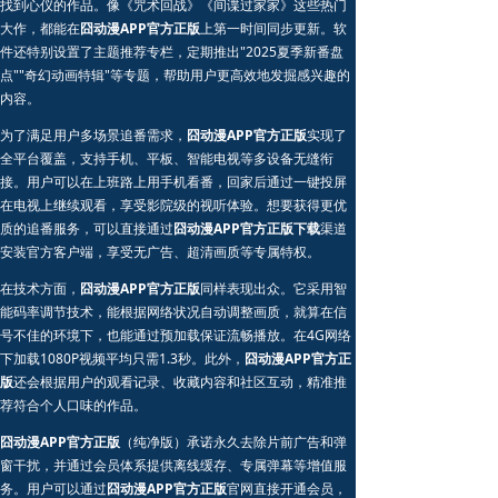
找到心仪的作品。像《咒术回战》《间谍过家家》这些热门
大作，都能在
囧动漫APP官方正版
上第一时间同步更新。软
件还特别设置了主题推荐专栏，定期推出"2025夏季新番盘
点""奇幻动画特辑"等专题，帮助用户更高效地发掘感兴趣的
内容。
为了满足用户多场景追番需求，
囧动漫APP官方正版
实现了
全平台覆盖，支持手机、平板、智能电视等多设备无缝衔
接。用户可以在上班路上用手机看番，回家后通过一键投屏
在电视上继续观看，享受影院级的视听体验。想要获得更优
质的追番服务，可以直接通过
囧动漫APP官方正版下载
渠道
安装官方客户端，享受无广告、超清画质等专属特权。
在技术方面，
囧动漫APP官方正版
同样表现出众。它采用智
能码率调节技术，能根据网络状况自动调整画质，就算在信
号不佳的环境下，也能通过预加载保证流畅播放。在4G网络
下加载1080P视频平均只需1.3秒。此外，
囧动漫APP官方正
版
还会根据用户的观看记录、收藏内容和社区互动，精准推
荐符合个人口味的作品。
囧动漫APP官方正版
（纯净版）承诺永久去除片前广告和弹
窗干扰，并通过会员体系提供离线缓存、专属弹幕等增值服
务。用户可以通过
囧动漫APP官方正版
官网直接开通会员，