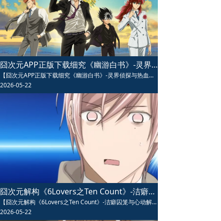
囧次元APP正版下载细究《幽游白书》-灵界侦探与热血羁绊的暗黑史诗
【囧次元APP正版下载细究《幽游白书》-灵界侦探与热血羁绊的暗黑史诗】囧次元APP正版下载细究《幽游白书》动漫讲述不良少年浦饭幽助死而复生成为灵界侦探的热血冒险，暗黑武斗大会、魔界血脉觉醒等经典篇章燃爆全场，友情与成长交织，是热血战斗番的永恒经典，值得反复重温。
2026-05-22
囧次元解构《6Lovers之Ten Count》-洁癖囚笼与心动解锁的治愈迷局
【囧次元解构《6Lovers之Ten Count》-洁癖囚笼与心动解锁的治愈迷局】囧次元解构《6Lovers之Ten Count》动漫讲述洁癖秘书与心理咨询师之间从治疗到心动的治愈故事，强迫症设定细腻真实，情感递进层层深入，既有心理刻画又有甜蜜互动，是BL番中兼具深度与温度的经典之作，值得反复品味。
2026-05-22