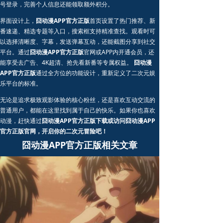
号登录，完善个人信息还能领取额外积分。
界面设计上，
囧动漫APP官方正版
首页设置了热门推荐、新
番速递、精选专题等入口，搜索框支持精准查找。观看时可
以选择清晰度、字幕，发送弹幕互动，还能截图分享到社交
平台。通过
囧动漫APP官方正版
官网或APP内开通会员，还
能享受去广告、4K超清、抢先看新番等专属权益。
囧动漫
APP官方正版
通过全方位的功能设计，重新定义了二次元娱
乐平台的标准。
无论是追求极致观影体验的核心粉丝，还是喜欢互动交流的
普通用户，都能在这里找到属于自己的快乐。如果你也喜欢
动漫，赶快通过
囧动漫APP官方正版下载或访问囧动漫APP
官方正版官网，开启你的二次元冒险吧！
囧动漫APP官方正版相关文章