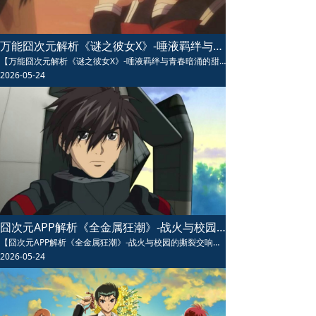
万能囧次元解析《谜之彼女X》-唾液羁绊与青春暗涌的甜蜜迷局
【万能囧次元解析《谜之彼女X》-唾液羁绊与青春暗涌的甜蜜迷局】万能囧次元解析《谜之彼女X》动漫以独特唾液羁绊设定展开青春恋爱故事，剪刀少女卜部美琴与椿明的日常甜蜜又治愈，共感试探与心意确认层层递进，是恋爱番中设定新奇、情感细腻的冷门神作，值得反复品味。
2026-05-24
囧次元APP解析《全金属狂潮》-战火与校园的撕裂交响
【囧次元APP解析《全金属狂潮》-战火与校园的撕裂交响】囧次元APP解析《全金属狂潮》融合硬核机甲战斗与爆笑校园日常，相良宗介与千鸟要在战火与平凡中撕裂成长，设定将精神力与机甲完美结合，既有燃爆战役又有催泪羁绊，是机甲番中深度与娱乐性兼具的经典神作。
2026-05-24