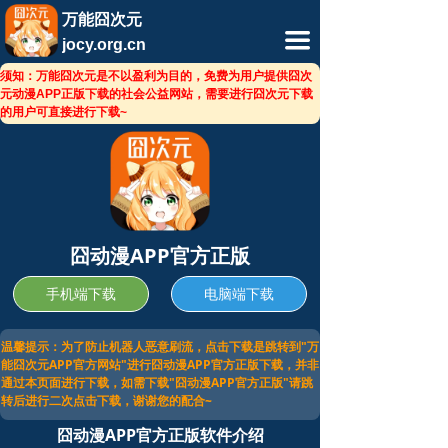
相关软件
万能囧次元
끀
jocy.org.cn
相关文章
须知：万能囧次元是不以盈利为目的，免费为用户提供囧次
元动漫APP正版下载的社会公益网站，需要进行囧次元下载
的用户可直接进行下载~
囧动漫APP官方正版
手机端下载
电脑端下载
温馨提示：为了防止机器人恶意刷流，点击下载是跳转到"万
能囧次元APP官方网站"进行囧动漫APP官方正版下载，并非
通过本页面进行下载，如需下载"囧动漫APP官方正版"请跳
转后进行二次点击下载，谢谢您的配合~
囧动漫APP官方正版软件介绍