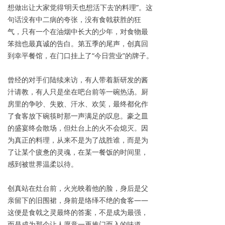
想做出让大家觉得‘明天也想活下去’的料理”。这
句话没有中二病的夸张，没有食戟获胜的狂
气，只有一个在油烟中长大的少年，对食物最
笨拙也最真诚的告白。第五季的尾声，创真回
到幸平餐馆，在门口挂上了“今日营业”的牌子。
曾经的对手们陆续来访，有人带着新研发的酱
汁请教，有人只是坐在吧台前等一碗热汤。厨
房里的争吵、失败、汗水、欢笑，最终都化作
了食客放下碗筷时那一声满足的叹息。豪之皿
的盛宴终会散场，但灶台上的火不会熄灭。因
为真正的料理，从来不是为了战胜谁，而是为
了让某个疲惫的灵魂，在某一餐饭的时间里，
感到被世界温柔以待。
创真站在灶台前，火光映着他的脸，身后是父
亲留下的旧围裙，身前是络绎不绝的食客——
这便是食戟之灵最终的答案，不是成为最强，
而是成为那个让人愿意一再推门而入的味道。