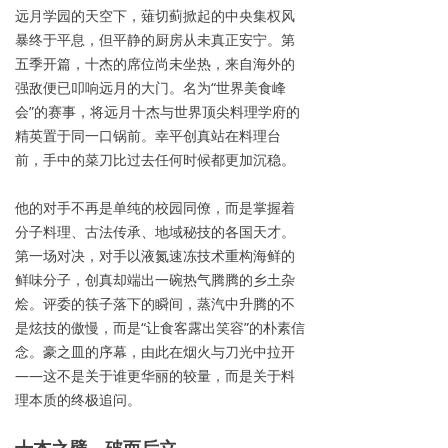
远月学园的天空下，薙切蓟掀起的中央集权风
暴终于平息，但平静的厨房从未真正安宁。第
五季开篇，十杰的席位尚未坐热，来自海外的
强敌便已叩响远月的大门。名为“世界美食峰
会”的赛事，将远月十杰与世界顶尖料理学府的
精英置于同一口锅前。幸平创真站在料理台
前，手中的菜刀比过去任何时候都更加沉稳。
他的对手不再是单纯的校园同僚，而是掌握着
分子料理、古法传承、地域秘技的各国天才。
第一场对决，对手以液氮速冻技术重构海鲜的
鲜味分子，创真却端出一碗热气腾腾的乡土杂
烩。评委的筷子落下的瞬间，蒸汽中升腾的不
是炫技的傲慢，而是“让食客露出笑容”的朴素信
念。豪之皿的序幕，由此在烟火与刀光中拉开
——这不是关于谁更华丽的较量，而是关于料
理本质
的终极追问。