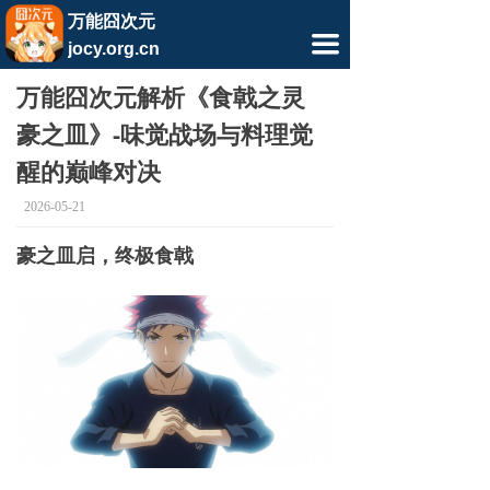
相关软件
万能囧次元
끀
jocy.org.cn
相关文章
万能囧次元解析《食戟之灵
豪之皿》-味觉战场与料理觉
醒的巅峰对决
2026-05-21
豪之皿启，终极
食戟