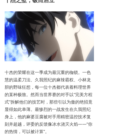
十杰之壁，破而
后立
十杰的荣耀在这一季成为最沉重的枷锁。一色
慧的温柔刀法、久我照纪的麻辣霸权、小林龙
胆的野味狂想，每一位十杰都代表着料理世界
的某种极致。然而当世界赛的对手以“完美方程
式”拆解他们的技艺时，那些引以为傲的绝招竟
显得如此单薄。最惨烈的一战发生在久我照纪
身上，他的麻婆豆腐被对手用精密温控技术复
刻并超越，评委的反馈像冰水浇灭火焰——“你
的热情，可以被计算”。