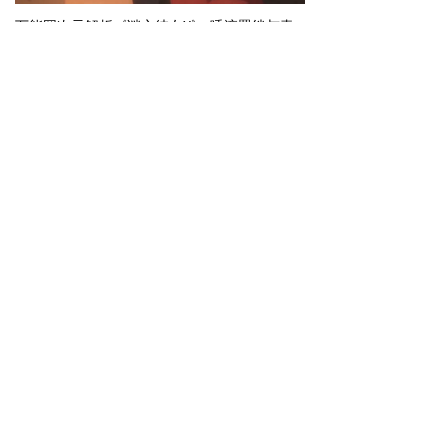
万能囧次元解析《谜之彼女X》-唾液羁绊与青春暗涌的甜蜜迷局
【万能囧次元解析《谜之彼女X》-唾液羁绊与青春暗涌的甜蜜迷局】万能囧次元解析《谜之彼女X》动漫以独特唾液羁绊设定展开青春恋爱故事，剪刀少女卜部美琴与椿明的日常甜蜜又治愈，共感试探与心意确认层层递进，是恋爱番中设定新奇、情感细腻的冷门神作，值得反复品味。
2026-05-24
囧次元APP解析《全金属狂潮》-战火与校园的撕裂交响
【囧次元APP解析《全金属狂潮》-战火与校园的撕裂交响】囧次元APP解析《全金属狂潮》融合硬核机甲战斗与爆笑校园日常，相良宗介与千鸟要在战火与平凡中撕裂成长，设定将精神力与机甲完美结合，既有燃爆战役又有催泪羁绊，是机甲番中深度与娱乐性兼具的经典神作。
2026-05-24