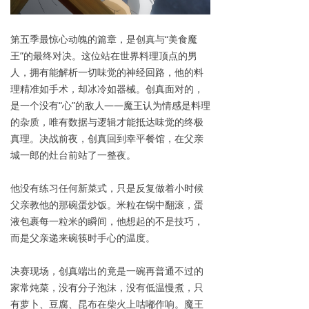
第五季最惊心动魄的篇章，是创真与“美食魔
王”的最终对决。这位站在世界料理顶点的男
人，拥有能解析一切味觉的神经回路，他的料
理精准如手术，却冰冷如器械。创真面对的，
是一个没有“心”的敌人——魔王认为情感是料理
的杂质，唯有数据与逻辑才能抵达味觉的终极
真理。决战前夜，创真回到幸平餐馆，在父亲
城一郎的灶台前站了一整夜。
他没有练习任何新菜式，只是反复做着小时候
父亲教他的那碗蛋炒饭。米粒在锅中翻滚，蛋
液包裹每一粒米的瞬间，他想起的不是技巧，
而是父亲递来碗筷时手心的温度。
决赛现场，创真端出的竟是一碗再普通不过的
家常炖菜，没有分子泡沫，没有低温慢煮，只
有萝卜、豆腐、昆布在柴火上咕嘟作响。魔王