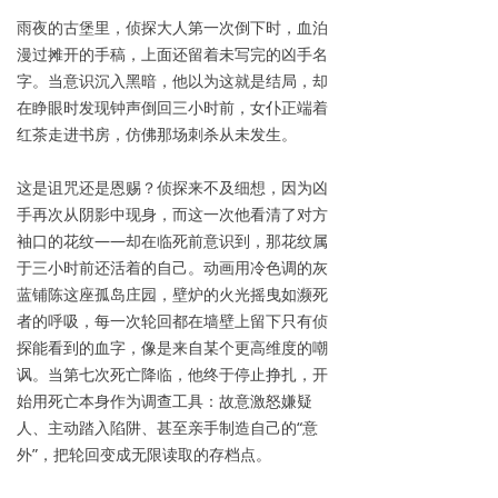
雨夜的古堡里，侦探大人第一次倒下时，血泊
漫过摊开的手稿，上面还留着未写完的凶手名
字。当意识沉入黑暗，他以为这就是结局，却
在睁眼时发现钟声倒回三小时前，女仆正端着
红茶走进书房，仿佛那场刺杀从未发生。
这是诅咒还是恩赐？侦探来不及细想，因为凶
手再次从阴影中现身，而这一次他看清了对方
袖口的花纹——却在临死前意识到，那花纹属
于三小时前还活着的自己。动画用冷色调的灰
蓝铺陈这座孤岛庄园，壁炉的火光摇曳如濒死
者的呼吸，每一次轮回都在墙壁上留下只有侦
探能看到的血字，像是来自某个更高维度的嘲
讽。当第七次死亡降临，他终于停止挣扎，开
始用死亡本身作为调查工具：故意激怒嫌疑
人、主动踏入陷阱、甚至亲手制造自己的“意
外”，把轮回变成无限读取的存档点。