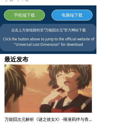
手机端下载
电脑端下载
点击上方按钮跳转至“万能囧次元”官方网站下载
Click the button above to jump to the official website of
"Universal Lost Dimension" for download
最近发布
万能囧次元解析《谜之彼女X》-唾液羁绊与青春暗涌的甜蜜迷局
【万能囧次元解析《谜之彼女X》-唾液羁绊与青春暗涌的甜蜜迷局】万能囧次元解析《谜之彼女X》动漫以独特唾液羁绊设定展开青春恋爱故事，剪刀少女卜部美琴与椿明的日常甜蜜又治愈，共感试探与心意确认层层递进，是恋爱番中设定新奇、情感细腻的冷门神作，值得反复品味。
2026-05-24