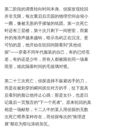
第二阶段的调查转向时间本身。侦探发现轮回
并非无限，每次重启后庄园的物理空间会缩小
一圈，像被无形的手揉皱的纸团。第一次死亡
时还有三层楼，第十次只剩下一间密室，而窗
外的海浪声越来越响，暗示岛屿正在沉没。更
可怕的是，他开始在轮回间隙看到“其他侦
探”——穿着不同年代服装的自己，有的已经苍
老，有的还是少年，所有人都被困在同一场暴
雨里，彼此隔着时间的毛玻璃对视。
第二十三次死亡，侦探选择不躲避凶手的刀，
而是在被刺穿的瞬间抓住对方的手，扯下面具
后看到的脸让他停止心跳：那是女仆，也是日
记最后一页预言的“下一个死者”。原来轮回的真
相是一场献祭，十二人中的某人用侦探的无数
次死亡喂养某种存在，而侦探每次的“推理进
展”都在为祭坛添砖加瓦。