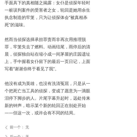
手面具下的真相随之揭露：女仆是侦探年轻时
一桩误判案件的受害者之女，轮回是她用余生
执念制造的牢笼，只为让侦探体会“被真相杀
死”的滋味。
然而当侦探选择承担罪责而非再次用推理脱
罪，牢笼失去了燃料。动画结尾，雨停后的清
晨，侦探独自站在缩小成一间茅屋的庄园遗址
上，手中握着女仆留下的最后一页日记，上面
写着“谢谢你终于看见了我”。
他没有成为英雄，也没有洗清冤屈，只是从一
个把死亡当工具的侦探，变成了愿意为一滴眼
泪停下脚步的人。片尾字幕升起时，远处传来
新的钟声，暗示某个新的轮回正在别处开始
——但这一次，或许会有不同的结局。
前一个：
无
ꄴ
后一个：
无
ꄲ