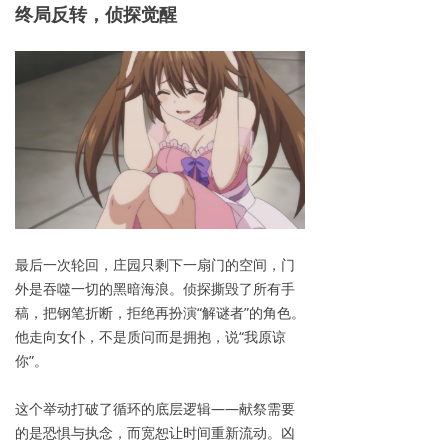
终局反
转，侦探觉醒
最后一次轮回，庄园只剩下一扇门的空间，门
外是吞噬一切的黑暗海浪。侦探撕毁了所有手
稿，把钢笔折断，拒绝再扮演“解谜者”的角色。
他走向女仆，不是质问而是拥抱，说“我原谅
你”。
这个举动打破了循环的底层逻辑——献祭需要
的是恐惧与执念，而宽恕让时间重新流动。凶