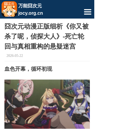
相关软件
万能囧次元
끀
jocy.org.cn
相关文章
囧次元动漫正版细析《你又被
杀了呢，侦探大人》-死亡轮
回与真相重构的悬疑迷宫
2026-05-22
血色开幕，循环初现