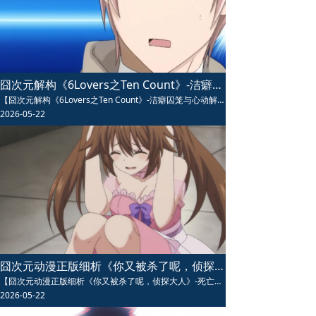
囧次元解构《6Lovers之Ten Count》-洁癖囚笼与心动解锁的治愈迷局
【囧次元解构《6Lovers之Ten Count》-洁癖囚笼与心动解锁的治愈迷局】囧次元解构《6Lovers之Ten Count》动漫讲述洁癖秘书与心理咨询师之间从治疗到心动的治愈故事，强迫症设定细腻真实，情感递进层层深入，既有心理刻画又有甜蜜互动，是BL番中兼具深度与温度的经典之作，值得反复品味。
2026-05-22
囧次元动漫正版细析《你又被杀了呢，侦探大人》-死亡轮回与真相重构的悬疑迷宫
【囧次元动漫正版细析《你又被杀了呢，侦探大人》-死亡轮回与真相重构的悬疑迷宫】囧次元动漫正版细析《你又被杀了呢，侦探大人》是一部融合本格推理与超自然轮回设定的高智商悬疑动漫，侦探在死亡循环中追查真相，全员嫌疑人设定烧脑刺激，结局反转震撼人心，是推理番爱好者不可错过的年度佳作，剧情高能值得反复观看。
2026-05-22