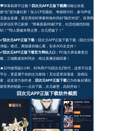
💬
弹幕刷屏不过瘾？
囧次元APP正版下载圈
功能让你直
接“住”进兴趣社群！加入CP话题组、考据研讨社，参与声优
见面会直播，甚至用实时弹幕和海外同好“隔空对话”。应用商
店评论区早已刷屏：“弹幕面基同城CP党，社恐也能找到组
织！”“同人图被本尊点赞，次元壁破了！”
✅囧次元APP正版下载：
囧次元APP正版下载下载（囧次元纯
净版）模式，离线缓存随心看，安卓/iOS全支持！
✅囧次元APP正版下载官方网站入口：
PC端大屏追番更过
瘾，三端数据实时同步，错过直播还能回看！
🔥
日均使用超2小时，82%用户为囧次元Z世代，这里不仅是
平台，更是属于你的次元枢纽！无论是资深漫迷、游戏玩
家，还是潜力创作者，
囧次元APP正版下载
已为你备好通往
新世界的钥匙——点击下载，次元破壁，此刻开始！
囧次元APP正版下载软件截图