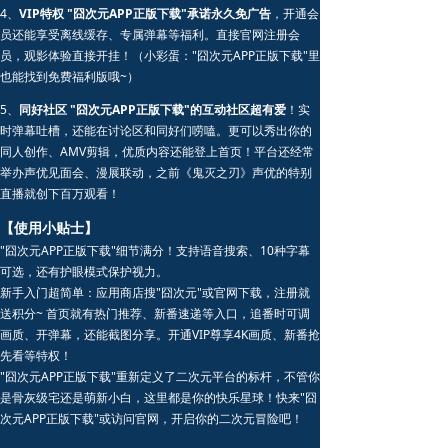
4、
VIP特权 "囧次元APP正版下载"承诺永久免广告
，开通会
员还能享受离线缓存、专属弹幕等福利。直接官网注册会
员，观影体验直接开挂！（小彩蛋："囧次元APP正版下载"里
也能找到免费福利版哦~）
5、
同好社区 "囧次元APP正版下载"的互动社区超有爱
！实
时弹幕吐槽，还能在讨论区和同好们唠嗑。更可以秀出你的
同人创作、AMV剪辑，优质内容还能登上首页！平台还经常
举办声优见面会、漫展联动，之前《鬼灭之刃》声优的特别
直播就创下百万观看！
【使用小贴士】
"囧次元APP正版下载"细节满分！支持语音搜索、10种字幕
可选，还有护眼模式保护视力。
新手入门超简单：应用商店搜"囧次元"或官网下载，注册就
送积分~ 首页就有热门推荐、新番速递等入口，追番时可调
画质、开弹幕，还能截图分享。开通VIP尊享4K画质、新番抢
先看等特权！
"囧次元APP正版下载"重新定义了二次元平台的标杆，不管你
是骨灰级宅还是萌新小白，这里都是你的快乐星球！快来"囧
次元APP正版下载"或访问官网，开启你的二次元冒险吧！