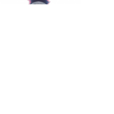
万能囧次元解析《食戟之灵 豪之皿》-味觉战场与料理觉醒的巅峰对决
【万能囧次元解析《食戟之灵 豪之皿》-味觉战场与料理觉醒的巅峰对决】万能囧次元解析《食戟之灵 豪之皿》第五季延续热血料理对决，幸平创真迎战世界顶尖料理人，十杰破壁重生，魂之料理唤醒人心，热血燃爆又温情治愈，是美食番巅峰之作，必看神作。
2026-05-21
囧次元解析《精灵使的剑舞》-剑与契约交织的学院狂想曲