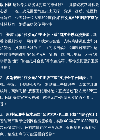
版下载
"这款专为动漫迷打造的神仙软件，凭借硬核功能和走
心设计，在二次元圈里简直火出天际！资源、画质、社区样
样能打，今天就来带大家360度解锁"
囧次元APP正版下载
"的
独特魅力，附赠保姆级使用指南~
1、
资源宝库 "囧次元APP正版下载"网罗全球动漫资源
，新
番老番剧场版一网打尽！搜索超智能，支持关键词直达和分
类筛选，推荐算法准到哭。《咒术回战》《间谍过家家》这
些顶流番剧都能在"囧次元APP正版下载"同步更新，还有"夏
季新番指南""热血战斗合集"等专题推荐，帮你挖掘更多宝藏
番剧！
2、
多端畅玩 "囧次元APP正版下载"支持全平台同步
，手
机、平板、电视随心切换！通勤路上手机追番，回家大屏继
续嗨，爽到飞起~想要更稳定体验？直接通过"囧次元APP正
版下载"安装官方客户端，纯净无广+超清画质简直不要太
香！
3、
黑科技加持 技术层面"囧次元APP正版下载"也是yyds！
智能码率调节让弱网也能流畅看，实测4G网络下1080P画质
加载仅需1秒。还有超懂你的推荐系统，根据观看记录和收
藏，精准安利你可能爱看的番剧~