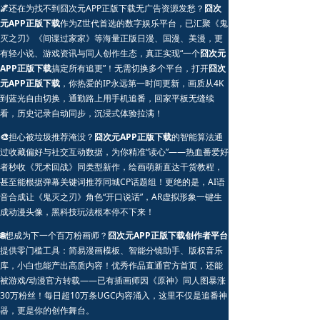
🌌
还在为找不到囧次元APP正版下载无广告资源发愁？
囧次
元APP正版下载
作为Z世代首选的数字娱乐平台，已汇聚《鬼
灭之刃》《间谍过家家》等海量正版日漫、国漫、美漫，更
有轻小说、游戏资讯与同人创作生态，真正实现“一个
囧次元
APP正版下载
搞定所有追更”！无需切换多个平台，打开
囧次
元APP正版下载
，你热爱的IP永远第一时间更新，画质从4K
到蓝光自由切换，通勤路上用手机追番，回家平板无缝续
看，历史记录自动同步，沉浸式体验拉满！
🎨
担心被垃圾推荐淹没？
囧次元APP正版下载
的智能算法通
过收藏偏好与社交互动数据，为你精准“读心”——热血番爱好
者秒收《咒术回战》同类型新作，绘画萌新直达干货教程，
甚至能根据弹幕关键词推荐同城CP话题组！更绝的是，AI语
音合成让《鬼灭之刃》角色“开口说话”，AR虚拟形象一键生
成动漫头像，黑科技玩法根本停不下来！
🌐
想成为下一个百万粉画师？
囧次元APP正版下载创作者平台
提供零门槛工具：简易漫画模板、智能分镜助手、版权音乐
库，小白也能产出高质内容！优秀作品直通官方首页，还能
被游戏/动漫官方转载——已有插画师因《原神》同人图暴涨
30万粉丝！每日超10万条UGC内容涌入，这里不仅是追番神
器，更是你的创作舞台。