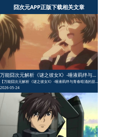
囧次元APP正版下载相关文章
万能囧次元解析《谜之彼女X》-唾液羁绊与青春暗涌的甜蜜迷局
【万能囧次元解析《谜之彼女X》-唾液羁绊与青春暗涌的甜蜜迷局】万能囧次元解析《谜之彼女X》动漫以独特唾液羁绊设定展开青春恋爱故事，剪刀少女卜部美琴与椿明的日常甜蜜又治愈，共感试探与心意确认层层递进，是恋爱番中设定新奇、情感细腻的冷门神作，值得反复品味。
2026-05-24