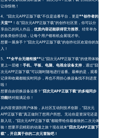
让你惊艳！
4、"囧次元APP正版下载"不仅是追番平台，更是
**创作者的
天堂**
！在"囧次元APP正版下载"的创作社区里，你可以分
享自己的同人作品，
优质内容还能获得官方推荐
。经常举办
的各类创作活动，让每个用户都有机会展现才华。
想要一展身手？"囧次元APP正版下载"的创作社区欢迎你的加
入！
5、
**全平台无缝衔接**
让"囧次元APP正版下载"的使用体验
更上一层楼！
手机、平板、电脑、电视全设备支持
，通过"囧
次元APP正版下载"可以随时随地进行追番。最棒的是，观看
记录和收藏都能实时同步，再也不用担心换设备找不到进度
啦！
想要自由切换设备追番？"
囧次元APP正版下载"的多端同步
功能
绝对能满足你！
从内容资源到用户体验，从社区互动到技术创新，"囧次元
APP正版下载"真正做到了想用户所想。无论你是资深宅还是
新入坑，"囧次元APP正版下载"都能带给你最极致的二次元体
验！想要开启精彩的动漫之旅？现在就来
"囧次元APP正版下
载"，开启属于你的二次元冒险吧！