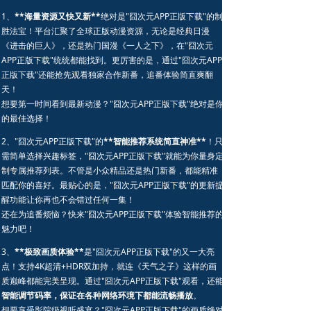
1、
**海量资源又快又新**
绝对是"囧次元APP正版下载"的制
胜法宝！平台汇聚了全球正版动漫资源，无论是经典日漫
《进击的巨人》，还是热门国漫《一人之下》，在"囧次元
APP正版下载"统统都能找到。更厉害的是，通过"囧次元APP
正版下载"还能抢先观看独家合作新番，追番体验简直爽翻
天！
想要第一时间看到最新动漫？"囧次元APP正版下载"绝对是你
的最佳选择！
2、"囧次元APP正版下载"的
**智能推荐系统简直神准**
！只
需简单选择兴趣标签，"囧次元APP正版下载"就能为你量身定
制专属推荐列表。不管是小众精品还是热门新番，都能精准
匹配你的喜好。最贴心的是，"囧次元APP正版下载"的更新提
醒功能让你再也不会错过任何一集！
还在为追番烦恼？快来"囧次元APP正版下载"体验智能推荐的
魅力吧！
3、
**极致画质体验**
是"囧次元APP正版下载"的又一大亮
点！支持4K超清+HDR双加持，就连《天气之子》这样的画
质巅峰都能完美呈现。通过"囧次元APP正版下载"观看，还能
智能调节码率，保证在各种网络环境下都能流畅播放
。
想要享受影院级视听盛宴？"囧次元APP正版下载"的画质绝对