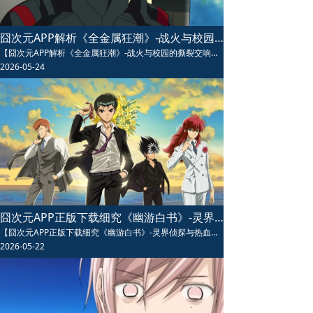
囧次元APP解析《全金属狂潮》-战火与校园的撕裂交响
【囧次元APP解析《全金属狂潮》-战火与校园的撕裂交响】囧次元APP解析《全金属狂潮》融合硬核机甲战斗与爆笑校园日常，相良宗介与千鸟要在战火与平凡中撕裂成长，设定将精神力与机甲完美结合，既有燃爆战役又有催泪羁绊，是机甲番中深度与娱乐性兼具的经典神作。
2026-05-24
囧次元APP正版下载细究《幽游白书》-灵界侦探与热血羁绊的暗黑史诗
【囧次元APP正版下载细究《幽游白书》-灵界侦探与热血羁绊的暗黑史诗】囧次元APP正版下载细究《幽游白书》动漫讲述不良少年浦饭幽助死而复生成为灵界侦探的热血冒险，暗黑武斗大会、魔界血脉觉醒等经典篇章燃爆全场，友情与成长交织，是热血战斗番的永恒经典，值得反复重温。
2026-05-22