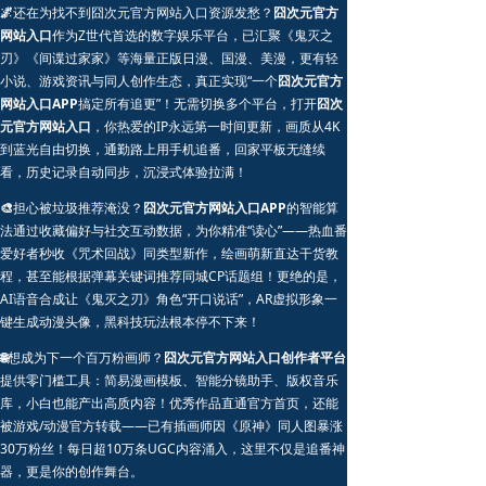
🌌
还在为找不到囧次元官方网站入口资源发愁？
囧次元官方
网站入口
作为Z世代首选的数字娱乐平台，已汇聚《鬼灭之
刃》《间谍过家家》等海量正版日漫、国漫、美漫，更有轻
小说、游戏资讯与同人创作生态，真正实现“一个
囧次元官方
网站入口APP
搞定所有追更”！无需切换多个平台，打开
囧次
元官方网站入口
，你热爱的IP永远第一时间更新，画质从4K
到蓝光自由切换，通勤路上用手机追番，回家平板无缝续
看，历史记录自动同步，沉浸式体验拉满！
🎨
担心被垃圾推荐淹没？
囧次元官方网站入口APP
的智能算
法通过收藏偏好与社交互动数据，为你精准“读心”——热血番
爱好者秒收《咒术回战》同类型新作，绘画萌新直达干货教
程，甚至能根据弹幕关键词推荐同城CP话题组！更绝的是，
AI语音合成让《鬼灭之刃》角色“开口说话”，AR虚拟形象一
键生成动漫头像，黑科技玩法根本停不下来！
🌐
想成为下一个百万粉画师？
囧次元官方网站入口创作者平台
提供零门槛工具：简易漫画模板、智能分镜助手、版权音乐
库，小白也能产出高质内容！优秀作品直通官方首页，还能
被游戏/动漫官方转载——已有插画师因《原神》同人图暴涨
30万粉丝！每日超10万条UGC内容涌入，这里不仅是追番神
器，更是你的创作舞台。