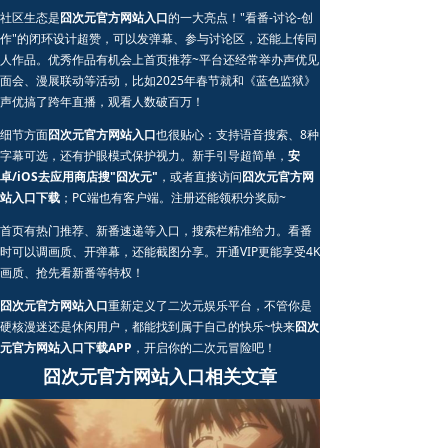
社区生态是
囧次元官方网站入口
的一大亮点！"看番-讨论-创
作"的闭环设计超赞，可以发弹幕、参与讨论区，还能上传同
人作品。优秀作品有机会上首页推荐~平台还经常举办声优见
面会、漫展联动等活动，比如2025年春节就和《蓝色监狱》
声优搞了跨年直播，观看人数破百万！
细节方面
囧次元官方网站入口
也很贴心：支持语音搜索、8种
字幕可选，还有护眼模式保护视力。新手引导超简单，
安
卓/iOS去应用商店搜"囧次元"
，或者直接访问
囧次元官方网
站入口下载
；PC端也有客户端。注册还能领积分奖励~
首页有热门推荐、新番速递等入口，搜索栏精准给力。看番
时可以调画质、开弹幕，还能截图分享。开通VIP更能享受4K
画质、抢先看新番等特权！
囧次元官方网站入口
重新定义了二次元娱乐平台，不管你是
硬核漫迷还是休闲用户，都能找到属于自己的快乐~快来
囧次
元官方网站入口下载APP
，开启你的二次元冒险吧！
囧次元官方网站入口相关文章