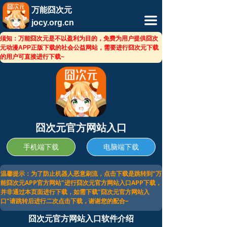
相关软件
万能囧次元
끀
jocy.org.cn
相关文章
须知：万能囧次元是不以盈利为目的，免费为用户提供囧次
元动漫APP正版下载的社会公益网站，需要进行囧次元下载
的用户可直接进行下载~
囧次元官方网站入口
手机端下载
电脑端下载
温馨提示：为了防止机器人恶意刷流，点击下载是跳转到"万
能囧次元APP官方网站"进行囧次元官方网站入口APP下载，
并非通过本页面进行下载，如需下载"囧次元官方网站入
口"请跳转后进行二次点击下载，谢谢您的配合~
囧次元官方网站入口软件介绍