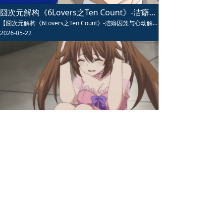
囧次元解构《6Lovers之Ten Count》-洁癖囚笼与心动解锁的治愈迷局
【囧次元解构《6Lovers之Ten Count》-洁癖囚笼与心动解锁的治愈迷局】囧次元解构《6Lovers之Ten Count》动漫讲述洁癖秘书与心理咨询师之间从治疗到心动的治愈故事，强迫症设定细腻真实，情感递进层层深入，既有心理刻画又有甜蜜互动，是BL番中兼具深度与温度的经典之作，值得反复品味。
2026-05-22
囧次元动漫正版细析《你又被杀了呢，侦探大人》-死亡轮回与真相重构的悬疑迷宫
【囧次元动漫正版细析《你又被杀了呢，侦探大人》-死亡轮回与真相重构的悬疑迷宫】囧次元动漫正版细析《你又被杀了呢，侦探大人》是一部融合本格推理与超自然轮回设定的高智商悬疑动漫，侦探在死亡循环中追查真相，全员嫌疑人设定烧脑刺激，结局反转震撼人心，是推理番爱好者不可错过的年度佳作，剧情高能值得反复观看。
2026-05-22