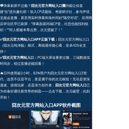
💬
弹幕刷屏不过瘾？
囧次元官方网站入口圈
功能让你直
接“住”进兴趣社群！加入CP话题组、考据研讨社，参与声优
见面会直播，甚至用实时弹幕和海外同好“隔空对话”。应用商
店评论区早已刷屏：“弹幕面基同城CP党，社恐也能找到组
织！”“同人图被本尊点赞，次元壁破了！”
✅囧次元官方网站入口APP正版下载：
囧次元官方网站入口
（囧次元纯净版）模式，离线缓存随心看，安卓/iOS全支
持！
✅囧次元官方网站入口：
PC端大屏追番更过瘾，三端数据实
时同步，错过直播还能回看！
🔥
日均使用超2小时，82%用户为囧次元官方网站入口Z世
代，这里不仅是平台，更是属于你的次元枢纽！无论是资深
漫迷、游戏玩家，还是潜力创作者，
囧次元官方网站入口
已
为你备好通往新世界的钥匙——点击下载，次元破壁，此刻
开始！
囧次元官方网站入口APP软件截图