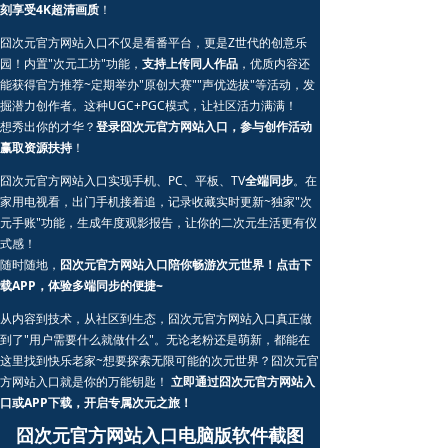
刻享受4K超清画质
！
囧次元官方网站入口不仅是看番平台，更是Z世代的创意乐
园！内置"次元工坊"功能，
支持上传同人作品
，优质内容还
能获得官方推荐~定期举办"原创大赛""声优选拔"等活动，发
掘潜力创作者。这种UGC+PGC模式，让社区活力满满！
想秀出你的才华？
登录囧次元官方网站入口，参与创作活动
赢取资源扶持
！
囧次元官方网站入口实现手机、PC、平板、TV
全端同步
。在
家用电视看，出门手机接着追，记录收藏实时更新~独家"次
元手账"功能，生成年度观影报告，让你的二次元生活更有仪
式感！
随时随地，
囧次元官方网站入口陪你畅游次元世界！点击下
载APP，体验多端同步的便捷~
从内容到技术，从社区到生态，囧次元官方网站入口真正做
到了"用户需要什么就做什么"。无论老粉还是萌新，都能在
这里找到快乐老家~想要探索无限可能的次元世界？囧次元官
方网站入口就是你的万能钥匙！
立即通过囧次元官方网站入
口或APP下载，开启专属次元之旅！
囧次元官方网站入口电脑版软件截图