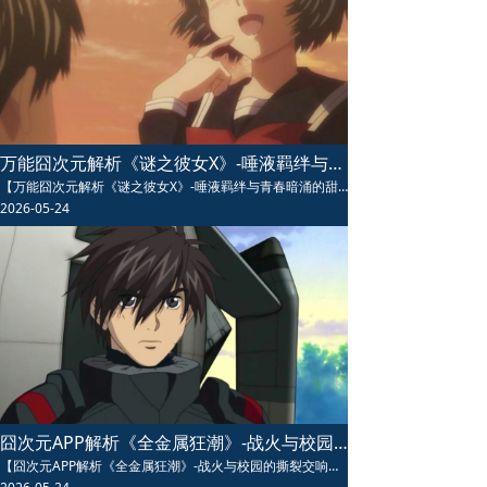
万能囧次元解析《谜之彼女X》-唾液羁绊与青春暗涌的甜蜜迷局
【万能囧次元解析《谜之彼女X》-唾液羁绊与青春暗涌的甜蜜迷局】万能囧次元解析《谜之彼女X》动漫以独特唾液羁绊设定展开青春恋爱故事，剪刀少女卜部美琴与椿明的日常甜蜜又治愈，共感试探与心意确认层层递进，是恋爱番中设定新奇、情感细腻的冷门神作，值得反复品味。
2026-05-24
囧次元APP解析《全金属狂潮》-战火与校园的撕裂交响
【囧次元APP解析《全金属狂潮》-战火与校园的撕裂交响】囧次元APP解析《全金属狂潮》融合硬核机甲战斗与爆笑校园日常，相良宗介与千鸟要在战火与平凡中撕裂成长，设定将精神力与机甲完美结合，既有燃爆战役又有催泪羁绊，是机甲番中深度与娱乐性兼具的经典神作。