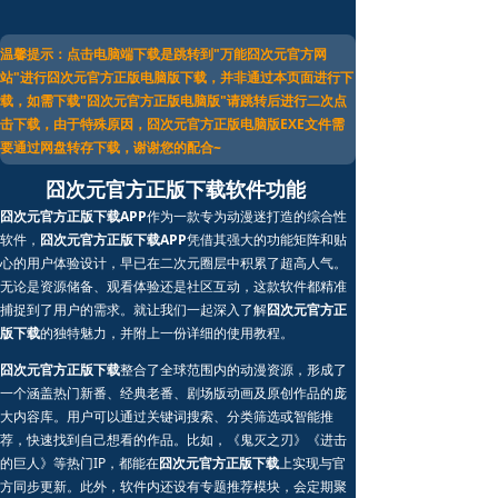
温馨提示：点击电脑端下载是跳转到"万能囧次元官方网
站"进行囧次元官方正版电脑版下载，并非通过本页面进行下
载，如需下载"囧次元官方正版电脑版"请跳转后进行二次点
击下载，由于特殊原因，囧次元官方正版电脑版EXE文件需
要通过网盘转存下载，谢谢您的配合~
囧次元官方正版下载软件功能
囧次元官方正版下载APP
作为一款专为动漫迷打造的综合性
软件，
囧次元官方正版下载APP
凭借其强大的功能矩阵和贴
心的用户体验设计，早已在二次元圈层中积累了超高人气。
无论是资源储备、观看体验还是社区互动，这款软件都精准
捕捉到了用户的需求。就让我们一起深入了解
囧次元官方正
版下载
的独特魅力，并附上一份详细的使用教程。
囧次元官方正版下载
整合了全球范围内的动漫资源，形成了
一个涵盖热门新番、经典老番、剧场版动画及原创作品的庞
大内容库。用户可以通过关键词搜索、分类筛选或智能推
荐，快速找到自己想看的作品。比如，《鬼灭之刃》《进击
的巨人》等热门IP，都能在
囧次元官方正版下载
上实现与官
方同步更新。此外，软件内还设有专题推荐模块，会定期聚