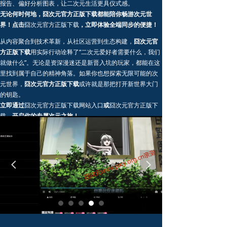
报告、偏好分析图表，让二次元生活更具仪式感。
无论何时何地，囧次元官方正版下载都能陪你畅游次元世
界！点击
囧次元官方正版下载
，立即体验全端同步的便捷！
从内容聚合到技术革新，从社区运营到生态构建，
囧次元官
方正版下载
用实际行动诠释了“二次元爱好者需要什么，我们
就做什么”。无论是资深漫迷还是新晋入坑的玩家，都能在这
里找到属于自己的精神角落。如果你也想探索无限可能的次
元世界，
囧次元官方正版下载
或许就是那把打开新世界大门
的钥匙。
立即通过
囧次元官方正版下载网站入口
或
囧次元官方正版下
载
，开启你的专属次元之旅！
囧次元官方正版下载电脑版软件截图
넳
넲