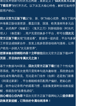
通过技术创新与社区生态构建，重新定义了
“囧次元官方正版
下载世界”
的打开方式。以下从五大核心特色，解析它如何俘
获用户的心。
囧次元官方正版下载
以“全、新、快”为核心优势，整合了国内
外海量正版动漫资源，覆盖日漫、国漫、欧美漫画等多元品
类。从经典IP《海贼王》《鬼灭之刃》到新锐国创《时光代
理人》《眷思量》，用户无需切换多个平台，即可在
囧次元
官方正版下载
实现“无缝追番”。更值得一提的是，平台与多家
工作室达成独家合作，首发上线多部原创动画与漫画，让用
户抢先一步踏入“次元新世界”。
想要体验全部精彩内容？立即前往
囧次元官方正版下载APP
页面，开启你的专属次元之旅！
基于大数据与AI算法，
囧次元官方正版下载
打造了个性化推
荐系统。用户首次使用只需简单勾选兴趣标签，系统便会自
动生成专属内容流。无论是冷门佳作《虫师》还是热门新番
《间谍过家家》，平台都能精准匹配用户偏好。更贴心的
是，软件会记录用户的观看习惯，在剧集更新时自动推送提
醒，彻底告别“追番焦虑症”。
担心错过心仪内容？
囧次元官方正版下载网站入口
提供最新
剧集更新提醒，订阅你的专属动画清单！