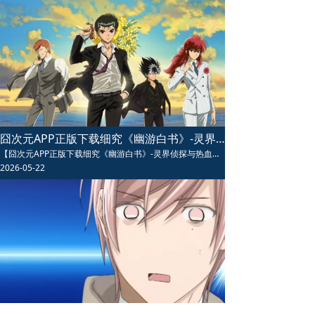
囧次元APP正版下载细究《幽游白书》-灵界侦探与热血羁绊的暗黑史诗
【囧次元APP正版下载细究《幽游白书》-灵界侦探与热血羁绊的暗黑史诗】囧次元APP正版下载细究《幽游白书》动漫讲述不良少年浦饭幽助死而复生成为灵界侦探的热血冒险，暗黑武斗大会、魔界血脉觉醒等经典篇章燃爆全场，友情与成长交织，是热血战斗番的永恒经典，值得反复重温。
2026-05-22