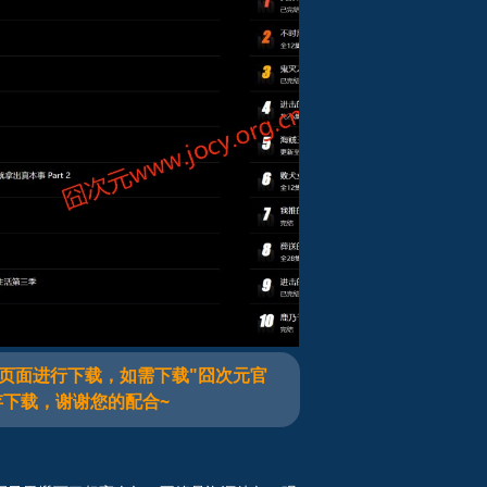
网电脑版（三）
页面进行下载，如需下载"囧次元官
存下载，谢谢您的配合~