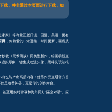
网下载，并非通过本页面进行下载，如
过家家》等海量正版日漫、国漫、美漫，更有
官网
，你热爱的IP永远第一时间更新，画质从
者秒收《咒术回战》同类型新作，绘画萌新直
AR虚拟形象一键生成动漫头像，黑科技玩法根
小白也能产出高质内容！优秀作品直通官方首
里不仅是追番神器，更是你的创作舞台。
，甚至用实时弹幕和海外同好“隔空对话”。应