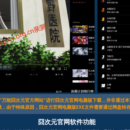
囧次元官
"万能囧次元官方网站"进行囧次元官网电脑版下载，并非通过本
载，由于特殊原因，囧次元官网电脑版EXE文件需要通过网盘转
囧次元官网软件功能