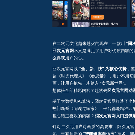
囧次元官网（三）
囧次元官网
在二次元文化越来越火的现在，一款叫 “
囧
囧次元官网
不只是满足了用户对优质内容的
么俘获用户的心。
囧次元官网以
“全、新、快” 为核心优势
，
创《时光代理人》《眷思量》，用户不用切
画，让用户抢先一步踏入 “次元新世界”。
想体验全部精彩内容？赶紧去
囧次元官网动漫
基于大数据和AI算法，囧次元官网打造了
个
热门新番《间谍过家家》，平台都能精准匹
担心错过喜欢的内容？
囧次元官网入口提供
针对二次元用户对画质的高要求，囧次元官
彩。更有创新的 “
智能码率自适应
” 技术，