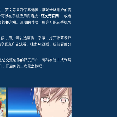
、英文等 8 种字幕选择，满足全球用户的需
户可以在手机应用商店搜 “
囧次元官网
”，或者
系统的客户端
。注册的时候，用户可以选手机号
时候，用户可以选画质、字幕，打开弹幕发评
还能享受免广告观看、独家4K画质、提前看部分
是想交流创作的轻度用户，都能在这儿找到属
口
，开启你的二次元之旅吧！