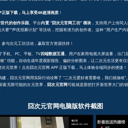
P正版下载，马上享受4K超清画质
！
Z世代的创作乐园
。平台
内置 “囧次元官网工坊” 模块
，支持用户上传同人
画大赛”“声优招募计划” 等活动，挖掘有潜力的创作者。这种 “用户生产内
，参与次元工坊活动，赢取官方资源扶持！
手机、PC、平板、TV
四端数据互通
。用户在家用电视大屏追番，出门
手账” 功能，自动生成年度观影报告、偏好分析图表，让二次元生活更有仪
次元世界！点击囧次元官网 APP 正版下载，马上体验全端同步的便捷！
建，囧次元官网用实际行动诠释了 “二次元爱好者需要啥，我们就做啥
探索无限可能的次元世界，
囧次元官网
可能就是那把打开新世界大门的钥
！
囧次元官网电脑版软件截图