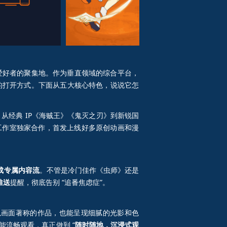
囧次元官网（一）
囧次元官网（二）
爱好者的聚集地。作为垂直领域的综合平台，
 的打开方式。下面从五大核心特色，说说它怎
。从经典 IP《海贼王》《鬼灭之刃》到新锐国
工作室独家合作，首发上线好多原创动画和漫
成专属内容流
。不管是冷门佳作《虫师》还是
推送
提醒，彻底告别 “追番焦虑症”。
以画面著称的作品，也能呈现细腻的光影和色
能流畅观看，真正做到 “
随时随地，沉浸式观