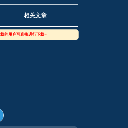
相关文章
载的用户可直接进行下载~