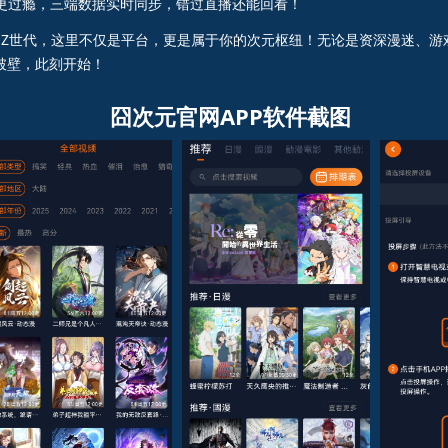
番更过瘾，三端数据实时同步，错过直播还能回看！
网Z世代，这里不仅是平台，更是属于你的次元枢纽！无论是资深漫迷、游
破壁，此刻开始！
囧次元官网APP软件截图