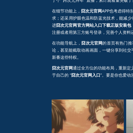
了个 “跨次元拜年” 直播，累计观看量突破
在细节功能上，
囧次元官网
APP也考虑得
求；还采用护眼色温和防蓝光技术，能减少
进
囧次元官网官方网站入口下载正版安装包
注册或者用第三方账号登录，完善个人资料
在功能导航上，
囧次元官网
的首页有热门推
论，甚至能截取动画画面，一键分享到社交
新番这些特权。
囧次元官网
通过全方位的功能布局，重新定
于自己的 “
囧次元官网入口
”。要是你也爱动