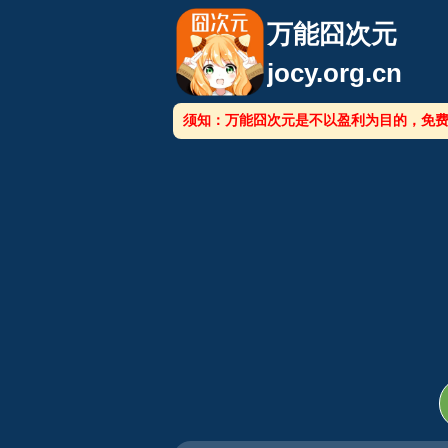
万能囧次元
jocy.org.cn
须知：万能囧次元是不以盈利为目的，免费