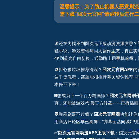
温馨提示：为了防止机器人恶意刷流
需下载"囧次元官网"请跳转后进行
🌌
还在为找不到囧次元正版动漫资源发愁？
轻小说、游戏资讯与同人创作生态，真正实
4K到蓝光自由切换，通勤路上用手机追番
🎨
担心被垃圾推荐淹没？
囧次元官网APP
的
达干货教程，甚至能根据弹幕关键词推荐同城
本停不下来！
🌐
想成为下一个百万粉画师？
囧次元官网创
页，还能被游戏/动漫官方转载——已有插画
💬
弹幕刷屏不过瘾？
囧次元官网圈
功能让你
用商店评论区早已刷屏：“弹幕面基同城CP
✅囧次元官网动漫APP正版下载：
囧次元官