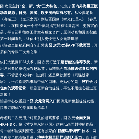
囧 次元
主打"全、新、快"三大特色
，汇集了
国内外海量正版
动漫资源，日漫、国漫、欧美漫画应有尽有。
从经典老番
《海贼王》《鬼灭之刃》到新晋国创《时光代理人》《眷思
量》，在
囧 次元
一个平台就能搞定所有追番需求。更厉害的
是，平台还和很多工作室有独家合作，原创动画和漫画都能
第一时间看到，让你比别人更快进入次元新世界！
想解锁全部精彩内容？赶紧去
囧 次元动漫APP下载页面
，开
启你的专属二次元之旅！
依托大数据和AI技术，囧 次元打造了
超智能的推荐系统
。新
用户只要简单选择兴趣标签，系统就会
自动推送你喜欢的内
容
。不管是小众神作《虫师》还是爆款新番《间谍过家
家》，平台都能精准猜中你的口味。更贴心的是，
软件会记
住你的观看记录
，新剧更新自动提醒，再也不用担心错过更
新啦！
怕漏掉心仪番剧？
囧 次元官网入口
提供最新更新提醒功能，
快来订阅你的专属追番清单！
考虑到二次元用户对画质的超高要求，囧 次元
全面支持
4K+HDR
，像《紫罗兰永恒花园》这种以画面封神的作品，
每一帧都能美到窒息。还有独家的"
智能码率调节"技术
，网
速再差也能流畅看番，
地铁电梯里照样追剧无压力
，真正做