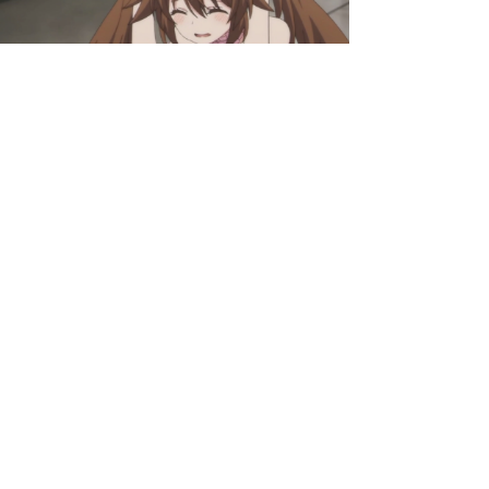
囧次元动漫正版细析《你又被杀了呢，侦探大人》-死亡轮回与真相重构的悬疑迷宫
【囧次元动漫正版细析《你又被杀了呢，侦探大人》-死亡轮回与真相重构的悬疑迷宫】囧次元动漫正版细析《你又被杀了呢，侦探大人》是一部融合本格推理与超自然轮回设定的高智商悬疑动漫，侦探在死亡循环中追查真相，全员嫌疑人设定烧脑刺激，结局反转震撼人心，是推理番爱好者不可错过的年度佳作，剧情高能值得反复观看。
2026-05-22
万能囧次元解析《食戟之灵 豪之皿》-味觉战场与料理觉醒的巅峰对决