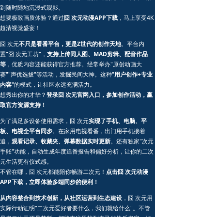
到随时随地沉浸式观影。
想要极致画质体验？通过
囧 次元动漫APP下载
，马上享受4K
超清视觉盛宴！
囧 次元
不只是看番平台，更是Z世代的创作天地
。平台内
置"囧 次元工坊"，
支持上传同人图、MAD剪辑、配音作品
等
，优质内容还能获得官方推荐。经常举办"原创动画大
赛""声优选拔"等活动，发掘民间大神。这种"
用户创作+专业
内容
"的模式，让社区永远充满活力。
想秀出你的才华？
登录囧 次元官网入口，参加创作活动，赢
取官方资源支持！
为了满足多设备使用需求，囧 次元
实现了手机、电脑、平
板、电视全平台同步
。在家用电视看番，出门用手机接着
追，
观看记录、收藏夹、弹幕数据实时更新
。还有独家"次元
手账"功能，自动生成年度追番报告和偏好分析，让你的二次
元生活更有仪式感。
不管在哪，囧 次元都能陪你畅游二次元！
点击囧 次元动漫
APP下载，立即体验多端同步的便利！
从内容整合到技术创新，从社区运营到生态建设
，囧 次元用
实际行动证明"二次元爱好者要什么，我们就给什么"。不管