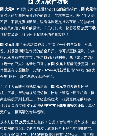
囧 次元软件功能
囧 次元APP
作为专为动漫爱好者打造的全能软件，
囧 次元
靠
着强大的功能体系和贴心的设计，早就在二次元圈子里火到
不行。不管是资源数量、观看体验还是社区互动，这款软件
都完美抓住了用户的需求。今天咱们就一起看看
囧 次元下载
到底有多香，顺便附上超详细的使用攻略！
囧 次元
汇集了全球动漫资源，打造了一个包含新番、经典
番、剧场版和原创作品的超全片库。你可以直接搜索、分类
筛选或者看智能推荐，快速找到想追的番。像《鬼灭之刃》
《进击的巨人》这些热门番，在
囧 次元
上都能同步更新。软
件里还有专题推荐，比如"2025年4月新番指南""科幻动画大
合集"这种，帮你系统发现好作品。
为了让大家随时随地快乐追番，
囧 次元
支持多设备同步，手
机、平板、智能电视随便切换。比如上班路上用手机看，回
家直接投屏到电视上，体验直接拉满！想要更稳定的服务，
可以直接通过
囧 次元动漫APP官方下载渠道安装正版
，享受
无广告、超高清的专属福利。
技术方面
囧 次元
也是杠杠的！它用了智能码率调节技术，能
根据网络情况自动调整画质，就算信号不好也能流畅播放。
实测在4G网络下，1080P画质缓冲只要1.2秒左右。而且
囧