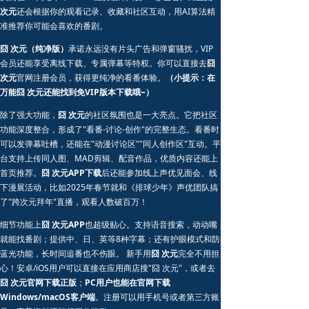
次元
还会根据你的观看记录、收藏和社区互动，用AI算法精
准推荐你可能会喜欢的番剧。
囧 次元（纯净版）
承诺永远没有片头广告和弹窗骚扰，VIP
会员还能享受离线下载、专属弹幕等特权。你可以直接去
囧
次元
官网注册会员，获得更纯净的看番体验。
（小提示：在
万能囧 次元还能找到免VIP版本下载哦~）
除了强大功能，
囧 次元
的社区氛围也是一大亮点。它把社区
功能深度整合，形成了"看番-讨论-创作"的完整生态。看番时
可以发弹幕吐槽，还能在"动漫讨论区""同人创作区"互动。平
台支持上传同人图、MAD剪辑、配音作品，优质内容还能上
首页推荐。
囧 次元APP下载
后还能参加线上声优见面会、线
下漫展活动，比如2025年春节就和《排球少年》声优团队搞
了"跨次元拜年"直播，观看人数破百万！
细节功能上
囧 次元APP
也超级贴心。支持语音搜索，动动嘴
就能找番剧；提供中、日、英等8种字幕；还有护眼模式和防
蓝光功能，长时间追番也不伤眼。 新手用
囧 次元
完全不用担
心！安卓/iOS用户可以直接在应用商店搜"囧 次元"，或者去
囧 次元官网下载正版
；
PC用户也能在官网下载
Windows/macOS客户端
。注册可以用手机号或者第三方账