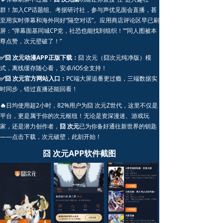
群！加入CP话题组、考据研讨社，参与声优见面会直播，甚
至用实时弹幕和海外同好“隔空对话”。应用商店评论区早已刷
屏：“弹幕面基同城CP党，社恐也能找到组织！”“同人图被本
尊点赞，次元壁破了！”
✅囧 次元动漫APP正版下载：
囧 次元（囧次元纯净版）模
式，离线缓存随心看，安卓/iOS全支持！
✅囧 次元官方网站入口：
PC端大屏追番更过瘾，三端数据实
时同步，错过直播还能回看！
🔥
日均使用超2小时，82%用户为囧 次元Z世代，这里不仅是
平台，更是属于你的次元枢纽！无论是资深漫迷、游戏玩
家，还是潜力创作者，
囧 次元
已为你备好通往新世界的钥匙
——点击下载，次元破壁，此刻开始！
囧 次元APP软件截图