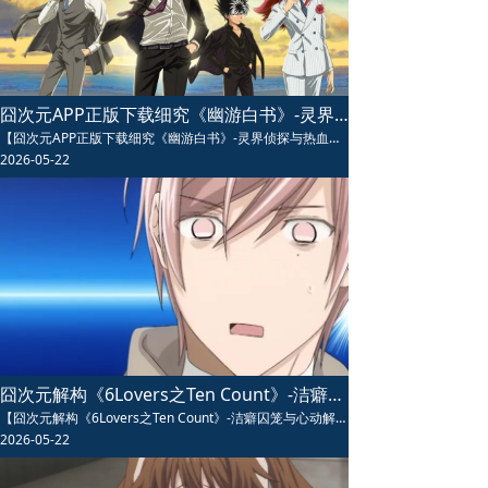
囧次元APP正版下载细究《幽游白书》-灵界侦探与热血羁绊的暗黑史诗
【囧次元APP正版下载细究《幽游白书》-灵界侦探与热血羁绊的暗黑史诗】囧次元APP正版下载细究《幽游白书》动漫讲述不良少年浦饭幽助死而复生成为灵界侦探的热血冒险，暗黑武斗大会、魔界血脉觉醒等经典篇章燃爆全场，友情与成长交织，是热血战斗番的永恒经典，值得反复重温。
2026-05-22
囧次元解构《6Lovers之Ten Count》-洁癖囚笼与心动解锁的治愈迷局
【囧次元解构《6Lovers之Ten Count》-洁癖囚笼与心动解锁的治愈迷局】囧次元解构《6Lovers之Ten Count》动漫讲述洁癖秘书与心理咨询师之间从治疗到心动的治愈故事，强迫症设定细腻真实，情感递进层层深入，既有心理刻画又有甜蜜互动，是BL番中兼具深度与温度的经典之作，值得反复品味。
2026-05-22