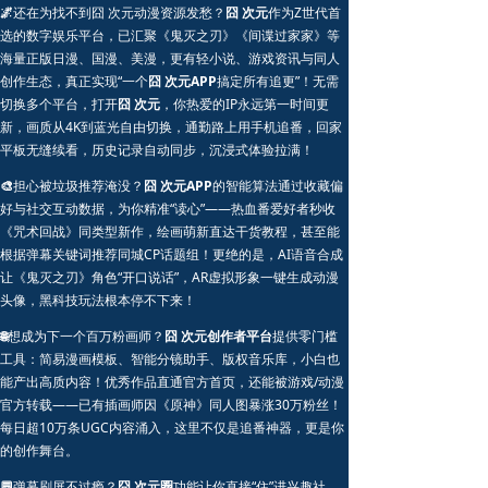
🌌
还在为找不到囧 次元动漫资源发愁？
囧 次元
作为Z世代首
选的数字娱乐平台，已汇聚《鬼灭之刃》《间谍过家家》等
海量正版日漫、国漫、美漫，更有轻小说、游戏资讯与同人
创作生态，真正实现“一个
囧 次元APP
搞定所有追更”！无需
切换多个平台，打开
囧 次元
，你热爱的IP永远第一时间更
新，画质从4K到蓝光自由切换，通勤路上用手机追番，回家
平板无缝续看，历史记录自动同步，沉浸式体验拉满！
🎨
担心被垃圾推荐淹没？
囧 次元APP
的智能算法通过收藏偏
好与社交互动数据，为你精准“读心”——热血番爱好者秒收
《咒术回战》同类型新作，绘画萌新直达干货教程，甚至能
根据弹幕关键词推荐同城CP话题组！更绝的是，AI语音合成
让《鬼灭之刃》角色“开口说话”，AR虚拟形象一键生成动漫
头像，黑科技玩法根本停不下来！
🌐
想成为下一个百万粉画师？
囧 次元创作者平台
提供零门槛
工具：简易漫画模板、智能分镜助手、版权音乐库，小白也
能产出高质内容！优秀作品直通官方首页，还能被游戏/动漫
官方转载——已有插画师因《原神》同人图暴涨30万粉丝！
每日超10万条UGC内容涌入，这里不仅是追番神器，更是你
的创作舞台。
💬
弹幕刷屏不过瘾？
囧 次元圈
功能让你直接“住”进兴趣社