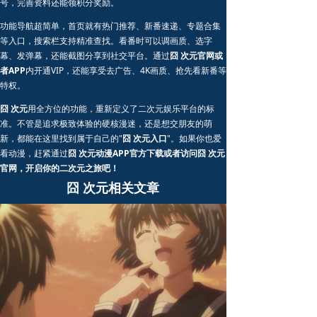
号，完善资料还能领积分奖励。
功能导航超简单，首页就有热门推荐、新番速递、专题合集
等入口，搜索栏支持精准查找。看番时可以调画质、选字
幕、发弹幕，还能截图分享到社交平台。通过
囧 次元官网或
者APP
内开通VIP，还能享受去广告、4K画质、抢先看新番等
特权。
囧 次元
用全方位的功能，重新定义了二次元娱乐平台的标
准。不管是追求极致体验的硬核漫迷，还是想交朋友的萌
新，都能在这里找到属于自己的"
囧 次元入口
"。如果你也爱
看动漫，赶紧通过
囧 次元动漫APP官方下载或者访问囧 次元
官网，开启你的二次元之旅吧！
囧 次元相关文章