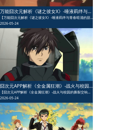
万能囧次元解析《谜之彼女X》-唾液羁绊与青春暗涌的甜蜜迷局
【万能囧次元解析《谜之彼女X》-唾液羁绊与青春暗涌的甜蜜迷局】万能囧次元解析《谜之彼女X》动漫以独特唾液羁绊设定展开青春恋爱故事，剪刀少女卜部美琴与椿明的日常甜蜜又治愈，共感试探与心意确认层层递进，是恋爱番中设定新奇、情感细腻的冷门神作，值得反复品味。
2026-05-24
囧次元APP解析《全金属狂潮》-战火与校园的撕裂交响
【囧次元APP解析《全金属狂潮》-战火与校园的撕裂交响】囧次元APP解析《全金属狂潮》融合硬核机甲战斗与爆笑校园日常，相良宗介与千鸟要在战火与平凡中撕裂成长，设定将精神力与机甲完美结合，既有燃爆战役又有催泪羁绊，是机甲番中深度与娱乐性兼具的经典神作。
2026-05-24