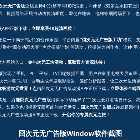
次元无广告版
全线支持4K分辨率与HDR渲染，即使是《紫罗兰永恒花
技术，根据网络环境自动切换清晰度，即使在地铁、电梯等弱网场景下，也
APP正版下载，
立即享受4K超清画质！
更是一个属于Z世代的创作乐园。平台内置
“囧次元无广告版工坊”
模块，
举办“原创动画大赛”“声优招募计划”等活动，挖掘潜力创作者。这种“用
官方网站入口
，参与次元工坊活动，赢取官方资源扶持！
版
实现了手机、PC、平板、TV四端数据互通。用户在家用电视大屏追番
次元手账”功能，自动生成年度观影报告、偏好分析图表，让二次元生活
你畅游次元世界！点击
囧次元无广告版动漫APP正版下载
，立即体验全端
构建，
万能囧次元无广告版
用实际行动诠释了“二次元爱好者需要什么，
落。如果你也想探索无限可能的次元世界，
囧次元无广告版
或许就是那把
次元无广告版动漫APP正版下载
，开启你的专属次元之旅！
囧次元无广告版Window软件截图