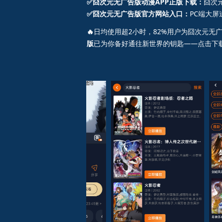
✅囧次元无广告版动漫APP正版下载：
囧次
✅囧次元无广告版官方网站入口：
PC端大
🔥
日均使用超2小时，82%用户为囧次元无
版
已为你备好通往新世界的钥匙——点击下