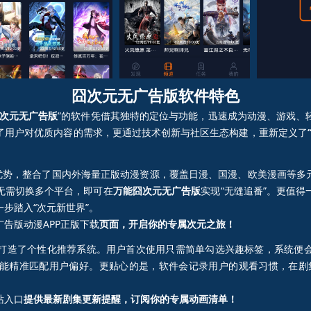
（四）
囧次元无广告版（五）
囧次元无广告版（六）
囧次元无广告版软件特色
次元无广告版
”的软件凭借其独特的定位与功能，迅速成为动漫、游戏、
了用户对优质内容的需求，更通过技术创新与社区生态构建，重新定义了
心优势，整合了国内外海量正版动漫资源，覆盖日漫、国漫、欧美漫画等多
无需切换多个平台，即可在
万能囧次元无广告版
实现“无缝追番”。更值
步踏入“次元新世界”。
广告版动漫APP正版下载
页面，开启你的专属次元之旅！
打造了个性化推荐系统。用户首次使用只需简单勾选兴趣标签，系统便
能精准匹配用户偏好。更贴心的是，软件会记录用户的观看习惯，在剧
站入口
提供最新剧集更新提醒，订阅你的专属动画清单！