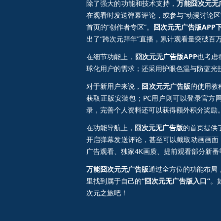
除了强大的功能和技术支持，
万能囧次元无
在观看时发送弹幕评论，或参与“动漫讨论区
首页的“创作者专区”。
囧次元无广告版APP
出了“跨次元拜年”直播，累计观看量突破百
在细节功能上，
囧次元无广告版APP
也考虑
球化用户的需求；还采用护眼色温与防蓝光
对于新用户来说，
囧次元无广告版
的使用教
获取正版安装包；PC用户则可以登录官方
录，完善个人资料还可以获得额外积分奖励
在功能导航上，
囧次元无广告版
的首页提供
开启弹幕发送评论，甚至可以截取动画画面
广告观看、独家4K画质、提前观看部分新番
万能囧次元无广告版
通过全方位的功能布局
里找到属于自己的
“囧次元无广告版入口”
。
次元之旅吧！