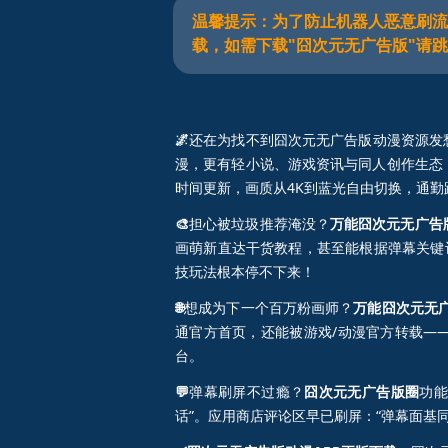
温馨提示：为了防止机器人恶意刷流
载，如需下载"囧次元无广告版"请
🌌
还在为找不到囧次元无广告版动漫资源发
漫，更有轻小说、游戏资讯与同人创作生态
时间更新，画质从4K到蓝光自由切换，通
🎨
担心被垃圾推荐淹没？
万能囧次元无广告版
画萌新直达干货教程，甚至能根据弹幕关键词
技玩法根本停不下来！
🌐
想成为下一个百万粉画师？
万能囧次元无
通官方首页，还能被游戏/动漫官方转载——
台。
💬
弹幕刷屏不过瘾？
囧次元无广告版圈
功能
话”。应用商店评论区早已刷屏：“弹幕面基同