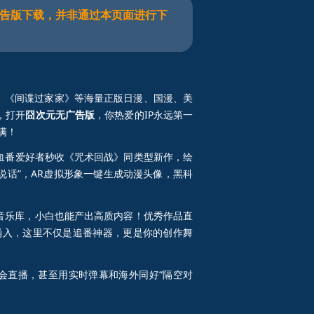
广告版下载，并非通过本页面进行下
》《间谍过家家》等海量正版日漫、国漫、美
，打开
囧次元无广告版
，你热爱的IP永远第一
满！
热血番爱好者秒收《咒术回战》同类型新作，绘
说话”，AR虚拟形象一键生成动漫头像，黑科
音乐库，小白也能产出高质内容！优秀作品直
容涌入，这里不仅是追番神器，更是你的创作舞
面会直播，甚至用实时弹幕和海外同好“隔空对