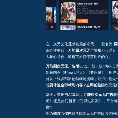
囧次元无广告版（三）
囧次元无广告版
在二次元文化蓬勃发展的今天，一款名为“
囧
综合性平台，
万能囧次元无广告版
不仅满足
大核心特色，解析它如何俘获用户的心。
万能囧次元无广告版
以“全、新、快”为核
新锐国创《时光代理人》《眷思量》，用户
首发上线多部原创动画与漫画，让用户抢先一
想要体验全部精彩内容？立即前往
囧次元无
基于大数据与AI算法，
万能囧次元无广告版
师》还是热门新番《间谍过家家》，平台都
症”。
担心错过心仪内容？
囧次元无广告版官方网