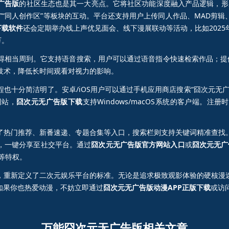
广告版
的社区生态也是其一大亮点。它将社区功能深度融入产品逻辑，形成
”“同人创作区”等板块的互动。平台还支持用户上传同人作品、MAD剪
下载软件
还会定期举办线上声优见面会、线下漫展联动等活动，比如202
万。
得相当周到。它支持语音搜索，用户可以通过语音指令快速检索作品；提
技术，降低长时间观看对视力的影响。
程也十分简洁明了。安卓/iOS用户可以通过手机应用商店搜索“囧次元无
网站，
囧次元无广告版下载
支持Windows/macOS系统的客户端。
。
了热门推荐、新番速递、专题合集等入口，搜索栏则支持关键词精准查找
，一键分享至社交平台。通过
囧次元无广告版官方网站入口
或
囧次元无广
等特权。
，重新定义了二次元娱乐平台的标准。无论是追求极致观影体验的硬核漫
如果你也热爱动漫，不妨立即通过
囧次元无广告版动漫APP正版下载
或访
万能囧次元无广告版相关文章