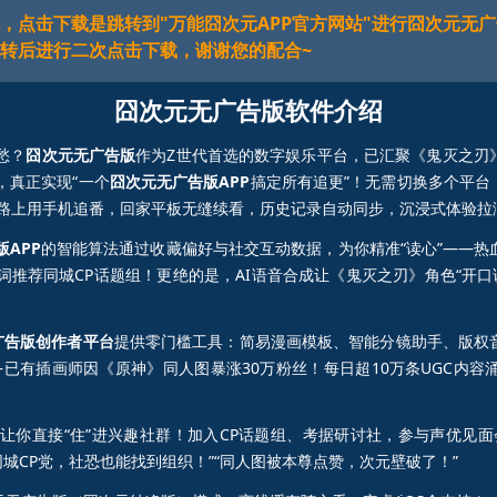
，点击下载是跳转到"万能囧次元APP官方网站"进行囧次元无
跳转后进行二次点击下载，谢谢您的配合~
囧次元无广告版软件介绍
愁？
囧次元无广告版
作为Z世代首选的数字娱乐平台，已汇聚《鬼灭之刃
，真正实现“一个
囧次元无广告版APP
搞定所有追更”！无需切换多个平台
勤路上用手机追番，回家平板无缝续看，历史记录自动同步，沉浸式体验拉
APP
的智能算法通过收藏偏好与社交互动数据，为你精准“读心”——
推荐同城CP话题组！更绝的是，AI语音合成让《鬼灭之刃》角色“开口
广告版创作者平台
提供零门槛工具：简易漫画模板、智能分镜助手、版权
已有插画师因《原神》同人图暴涨30万粉丝！每日超10万条UGC内
让你直接“住”进兴趣社群！加入CP话题组、考据研讨社，参与声优见
城CP党，社恐也能找到组织！”“同人图被本尊点赞，次元壁破了！”