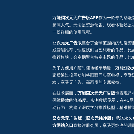
万能囧次元无广告版APP
作为一款专为动漫
超高人气。无论是资源储备、观看体验还是
一份详细的使用教程。
囧次元无广告版
整合了全球范围内的动漫资
或智能推荐，快速找到自己想看的作品。比
推荐模块，会定期聚合特定主题的作品，比如“
为了方便用户随时随地畅享动漫，
万能囧次
家后通过投屏功能将画面同步至电视，享受
端，享受无广告、高画质的专属权益。
在技术层面，
万能囧次元无广告版
也表现得
保障播放的流畅度。实测数据显示，在4G网络
动行为，构建了深度学习推荐模型，精准推
囧次元无广告版（囧次元纯净版）
承诺永久
方网站入口
直接注册会员，享受更纯净的观影