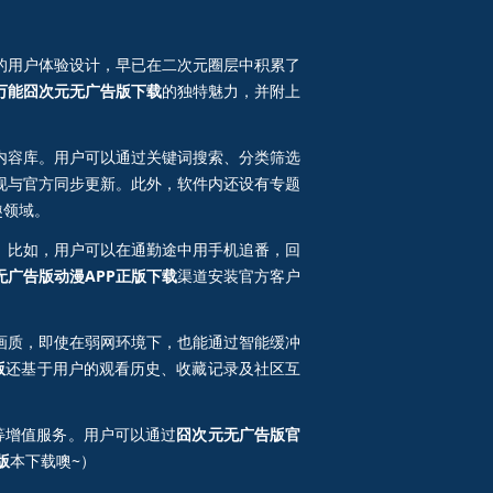
的用户体验设计，早已在二次元圈层中积累了
万能囧次元无广告版下载
的独特魅力，并附上
内容库。用户可以通过关键词搜索、分类筛选
现与官方同步更新。此外，软件内还设有专题
趣领域。
。比如，用户可以在通勤途中用手机追番，回
无广告版动漫APP正版下载
渠道安装官方客户
画质，即使在弱网环境下，也能通过智能缓冲
版
还基于用户的观看历史、收藏记录及社区互
等增值服务。用户可以通过
囧次元无广告版官
版
本下载噢~）