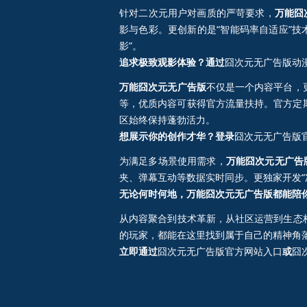
针对二次元用户对画质的严苛要求，
万能囧
影与色彩。更创新的是“智能码率自适应”
影”。
追求极致观影体验？通过
囧次元无广告版动漫
万能囧次元无广告版
不仅是一个内容平台，
等，优质内容可获得官方流量扶持。官方定期
区始终保持蓬勃活力。
想展示你的创作才华？登录
囧次元无广告版
为满足多场景使用需求，
万能囧次元无广告
夹、弹幕互动等数据实时同步。更独家开发“
无论何时何地，万能囧次元无广告版都能陪
从内容聚合到技术革新，从社区运营到生态
的玩家，都能在这里找到属于自己的精神角
立即通过
囧次元无广告版官方网站入口
或
囧