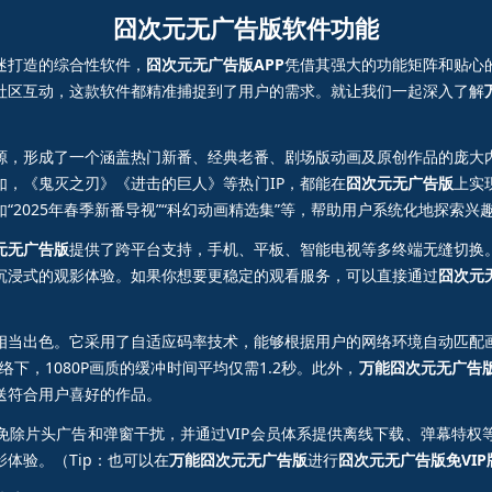
囧次元无广告版软件功能
迷打造的综合性软件，
囧次元无广告版APP
凭借其强大的功能矩阵和贴心
社区互动，这款软件都精准捕捉到了用户的需求。就让我们一起深入了解
源，形成了一个涵盖热门新番、经典老番、剧场版动画及原创作品的庞大
如，《鬼灭之刃》《进击的巨人》等热门IP，都能在
囧次元无广告版
上实
2025年春季新番导视”“科幻动画精选集”等，帮助用户系统化地探索兴
元无广告版
提供了跨平台支持，手机、平板、智能电视等多终端无缝切换
沉浸式的观影体验。如果你想要更稳定的观看服务，可以直接通过
囧次元
相当出色。它采用了自适应码率技术，能够根据用户的网络环境自动匹配
下，1080P画质的缓冲时间平均仅需1.2秒。此外，
万能囧次元无广告
送符合用户喜好的作品。
免除片头广告和弹窗干扰，并通过VIP会员体系提供离线下载、弹幕特权
体验。（Tip：也可以在
万能囧次元无广告版
进行
囧次元无广告版免VIP